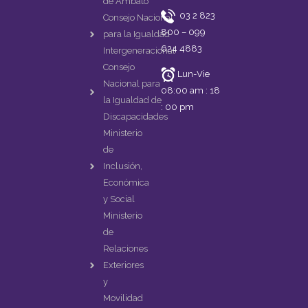
de Ambato
m
03 2 823
Consejo Nacional
800 – 099
para la Igualdad
624 4883
Intergeneracional
Consejo
Lun-Vie
Nacional para
08:00 am : 18
la Igualdad de
: 00 pm
Discapacidades
Ministerio
de
Inclusión,
Económica
y Social
Ministerio
de
Relaciones
Exteriores
y
Movilidad