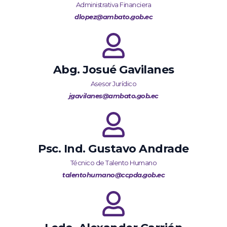
Administrativa Financiera
dlopez@ambato.gob.ec
Abg. Josué Gavilanes
Asesor Jurídico
jgavilanes@ambato.gob.ec
Psc. Ind. Gustavo Andrade
Técnico de Talento Humano
talentohumano@ccpda.gob.ec