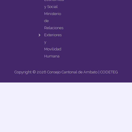
y Social
Ministerio
de
Relaciones
Exteriores
y
Movilidad
Humana
Copyright © 2026 Consejo Cantonal de Ambato | CODETEG