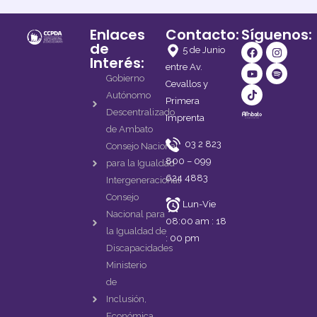
Enlaces
Contacto:
Síguenos:
de
F
Y
T
I
S
Presupuesto 2022
5 de Junio
a
o
i
n
p
Interés:
c
u
k
s
o
entre Av.
e
t
t
t
t
Gobierno
Cevallos y
Mas Información
b
u
o
a
i
Autónomo
o
b
k
g
f
Primera
o
e
r
y
Descentralizado
Imprenta
k
a
de Ambato
m
03 2 823
Consejo Nacional
800 – 099
para la Igualdad
624 4883
Intergeneracional
Consejo
Lun-Vie
Nacional para
08:00 am : 18
la Igualdad de
: 00 pm
Discapacidades
Ministerio
de
Inclusión,
Económica