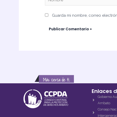
Guarda mi nombre, correo electró
Enlaces d
Gobierno Au
Ambato
Consejo Naci
Intergenerac