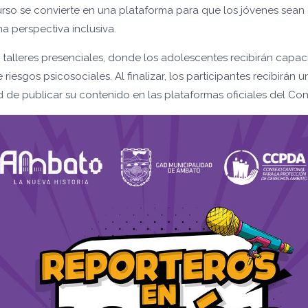
curso se convierte en una plataforma para que los jóvenes sea
na perspectiva inclusiva.
 talleres presenciales, donde los adolescentes recibirán cap
esgos psicosociales. Al finalizar, los participantes recibirán u
 de publicar su contenido en las plataformas oficiales del Con