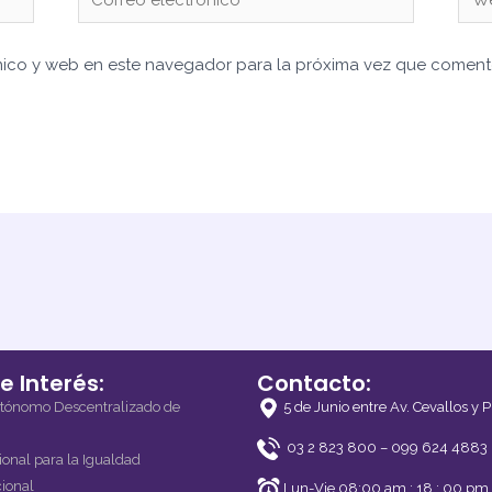
electrónico*
nico y web en este navegador para la próxima vez que coment
e Interés:
Contacto:
tónomo Descentralizado de
5 de Junio entre Av. Cevallos y
03 2 823 800 – 099 624 4883
onal para la Igualdad
ional
Lun-Vie 08:00 am : 18 : 00 pm